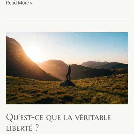
Comment
Read More »
trouver
la
véritable
sérénité ?
Qu’est-ce que la véritable
liberté ?