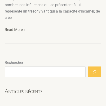
nombreuses influences qui se présentent à lui. Il
représente un trésor vivant qui a la capacité d’incarner, de
créer
Connais-
Read More »
tu
le
secret
de
la
Rechercher
réussite
?
Articles récents